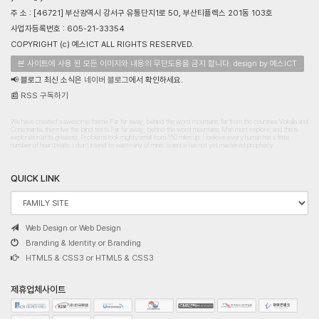
주 소 : [46721] 부산광역시 강서구 유통단지1로 50, 부산티플렉스 201동 103호
사업자등록번호 : 605-21-33354
COPYRIGHT (c) 예스ICT ALL RIGHTS RESERVED.
본 사이트에 사용 된 모든 이미지와 내용의 무단도용을 금지 합니다. design by 예스ICT
📢 블로그 최신 소식은
네이버 블로그
에서 확인하세요.
📰
RSS 구독하기
We have created a awesome theme Far far away, behind the word mountains, far from the countries Vokalia and
Consonantia, there live the blind texts.Far far away, behind the word mountains, Man must explore, and this is
exploration at its greatest. Problems look mighty small from 150 miles up. I believe every human has a finite
number of heartbeats. I don't intend to waste any of mine. Science has not yet mastered prophecy.
QUICK LINK
Web Design or Web Design
Branding & Identity or Branding
HTML5 & CSS3 or HTML5 & CSS3
제휴업체사이트