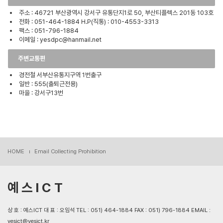
주소 : 46721 부산광역시 강서구 유통단지1로 50, 부산티플렉스 201동 103호
전화 : 051-464-1884 H.P(직통) : 010-4553-3313
팩스 : 051-796-1884
이메일 : yesdpc@hanmail.net
주변교통편
경전철 서부산유통지구역 1번출구
일반 : 555(출퇴근전용)
마을 : 강서구13번
HOME
Email Collecting Prohibition
예 스 I C T
상 호 : 예스ICT 대 표 : 오임석 TEL : 051) 464-1884 FAX : 051) 796-1884 EMAIL :
yesict@yesict.kr