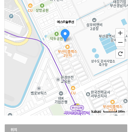
예스IT솔루션
100m
위치